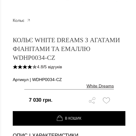
Кольє
КОЛЬЄ WHITE DREAMS З 
КОЛЬЄ WHITE DREAMS З АГАТАМИ
ФІАНІТАМИ ТА ЕМАЛЛЮ
WDHP0034-CZ
4.8
/
5 відгуків
Артикул | WDHP0034-CZ
White Dreams
7 030 грн.
В КОШИК
ОПИС І ХАРАКТЕРИСТИКИ