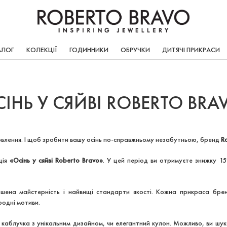
АЛОГ
КОЛЕКЦІЇ
ГОДИННИКИ
ОБРУЧКИ
ДИТЯЧІ ПРИКРАСИ
ІНЬ У СЯЙВІ ROBERTO BRA
новлення. І щоб зробити вашу осінь по-справжньому незабутньою, бренд
R
ція
«Осінь у сяйві Roberto Bravo»
. У цей період ви отримуєте
знижку 15
шена майстерність і найвищі стандарти якості. Кожна прикраса брен
родні мотиви.
о каблучка з унікальним дизайном, чи елегантний кулон. Можливо, ви 