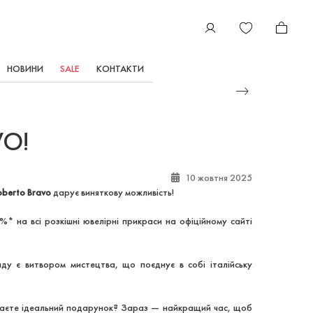
НОВИНИ
SALE
КОНТАКТИ
VO!
10 жовтня 2025
oberto Bravo
дарує виняткову можливість!
%* на всі розкішні ювелірні прикраси
на офіційному сайті
ду є витвором мистецтва, що поєднує в собі італійську
шукаєте ідеальний подарунок? Зараз — найкращий час, щоб