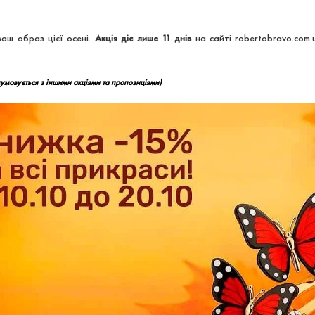
аш образ цієї осені.
Акція діє лише 11 днів
на сайті
robertobravo.com.
сумовується з іншими акціями та пропозиціями)