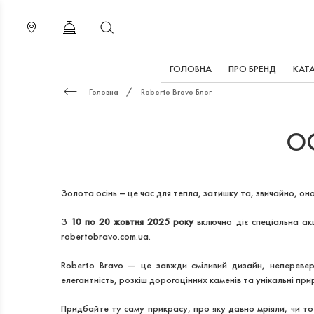
ГОЛОВНА
ПРО БРЕНД
КАТ
Головна
Roberto Bravo Блог
ОС
Золота осінь – це час для тепла, затишку та, звичайно, о
З
10 по 20 жовтня 2025 року
включно діє спеціальна ак
robertobravo.com.ua.
Roberto Bravo — це завжди сміливий дизайн, неперевер
елегантність, розкіш дорогоцінних каменів та унікальні при
Придбайте ту саму прикрасу, про яку давно мріяли, чи т