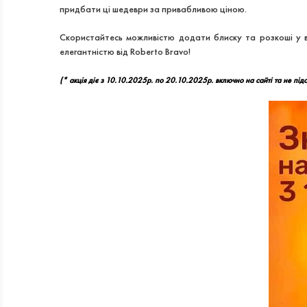
придбати ці шедеври за привабливою ціною.
Скористайтесь можливістю додати блиску та розкоші у в
елегантністю від Roberto Bravo!
(* акція діє з 10.10.2025р. по 20.10.2025р. включно на сайті та не під