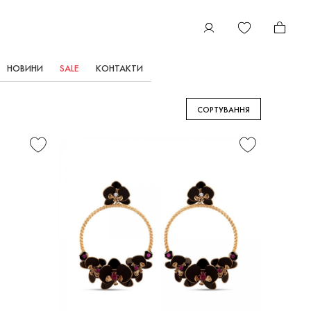
НОВИНИ
SALE
КОНТАКТИ
СЕРЬГИ
СОРТУВАННЯ
ROBERTO
BRAVO
BLACK
ORCHID
С
САПФИРАМИ,
РУБИНАМИ
И...