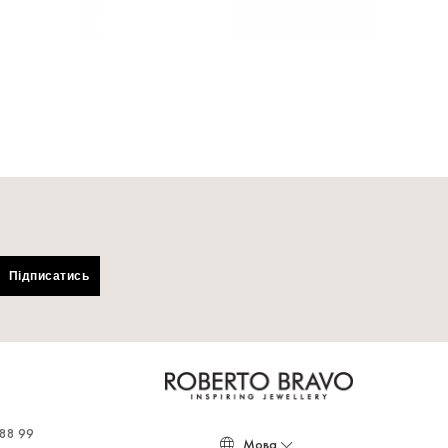
За запитом
ення
Під замовлення
Підписатись
 88 99