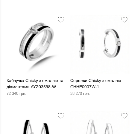
Каблучка Chicky з емаллю та
Сережки Chicky з емаллю
діамантами AYZ03598-W
CHHE0007W-1
72 340 грн.
38 270 грн.