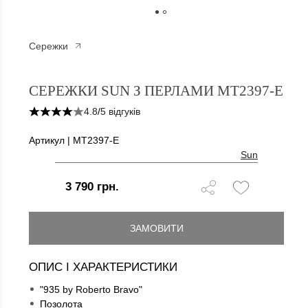
Сережки
СЕРЕЖКИ SUN З ПЕРЛАМИ
СЕРЕЖКИ SUN З ПЕРЛАМИ MT2397-E
4.8
/
5 відгуків
Артикул | MT2397-E
Sun
3 790 грн.
ЗАМОВИТИ
ОПИС І ХАРАКТЕРИСТИКИ
"935 by Roberto Bravo"
Позолота