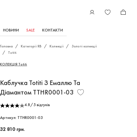
НОВИНИ
SALE
КОНТАКТИ
Головна
Категорії RB
Колекції
Золоті колекції
Totiti
КОЛЕКЦІЯ
Totiti
КАБЛУЧКА TOTITI З ЕМАЛ
Каблучка Totiti З Емаллю Та
Діамантом TTHR0001-03
4.8
/
5 відгуків
Артикул: TTHR0001-03
32 810 грн.