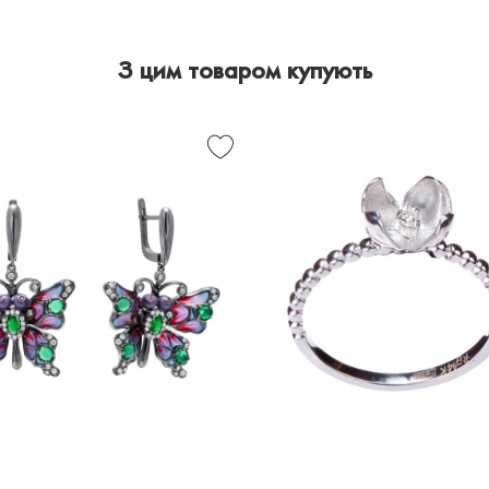
З цим товаром купують
ЖКИ
КАБЛУЧКА
DOSCOPE
KAREENA
З
ЛЮ
ДІАМАНТОМ
KRR000001-
ТАМИ
01
6E2
рн.