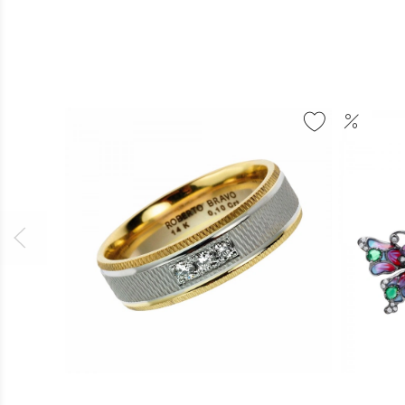
ОБРУЧКА
СЕРЕ
AMORE
KALEI
INFINITO
З
З
ЕМАЛ
ДІАМАНТАМИ
ТА
RBD1742
ФІАНІ
KL102
25 440 г